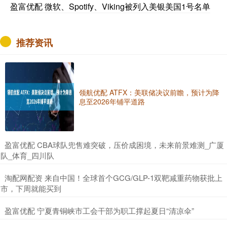
盈富优配 微软、Spotify、Viking被列入美银美国1号名单
推荐资讯
领航优配 ATFX：美联储决议前瞻，预计为降
息至2026年铺平道路
​盈富优配 CBA球队兜售难突破，压价成困境，未来前景难测_广厦
队_体育_四川队
​淘配网配资 来自中国！全球首个GCG/GLP-1双靶减重药物获批上
市，下周就能买到
​盈富优配 宁夏青铜峡市工会干部为职工撑起夏日“清凉伞”