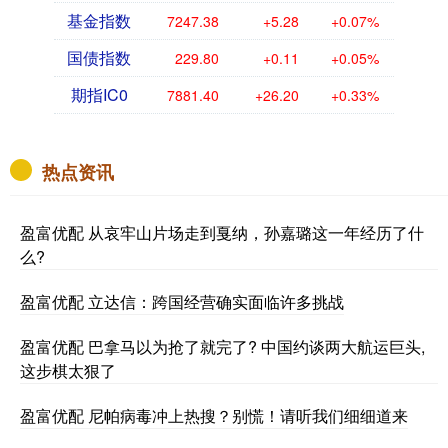
基金指数
7247.38
+5.28
+0.07%
国债指数
229.80
+0.11
+0.05%
期指IC0
7881.40
+26.20
+0.33%
热点资讯
盈富优配 从哀牢山片场走到戛纳，孙嘉璐这一年经历了什
么?
盈富优配 立达信：跨国经营确实面临许多挑战
盈富优配 巴拿马以为抢了就完了? 中国约谈两大航运巨头,
这步棋太狠了
盈富优配 尼帕病毒冲上热搜？别慌！请听我们细细道来