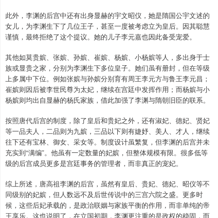
此外，李渊的后宫中还有出身显赫的宇文昭仪，她是隋国公宇文述的
女儿，为李渊生下了几位王子，甚至一度被考虑立为皇后。因其聪慧
谨慎，最终拒绝了这个提议。她的儿子李元嘉也因此备受宠爱。
其他如莫贵嫔、张嫔、孙嫔、崔嫔、杨嫔、小杨嫔等人，多出身于士
族或显贵之家，分别为李渊生下多位皇子。她们虽有册封，但在等级
上多属中下位。例如张嫔与孙嫔分别育有周王李元方与鲁王李元昌；
崔嫔则因后被李世民尊为太妃，继续在宫廷中发挥作用；而杨嫔与小
杨嫔则均出自显赫的杨氏家族，借此加强了李渊与隋朝旧臣的联系。
按照唐代后宫的制度，除了皇后和贵妃之外，还有淑妃、德妃、贤妃
等一品夫人，二品则为九嫔，三品以下则有婕妤、美人、才人，继续
往下还有宝林、御女、采女等。制度设计虽繁复，但李渊的后宫并未
充实到“满编”。他虽有一定数量的妃嫔，但整体规模有限。很多低等
级的后宫成员更多是宫廷事务的管理者，而非真正的宠妃。
综上所述，唐高祖李渊的后宫，虽然有皇后、贵妃、德妃、昭仪等不
同级别的妃嫔，但人数远不及后世传说中的三宫六院之盛。更多时
候，这些后妃承载的，是政治联姻与家族平衡的作用，而非单纯的帝
王享乐。这也说明了，在立国初期，李渊更注重的是政权的稳固，而