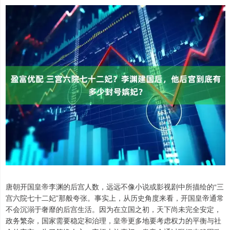
唐朝开国皇帝李渊的后宫人数，远远不像小说或影视剧中所描绘的“三
宫六院七十二妃”那般夸张。事实上，从历史角度来看，开国皇帝通常
不会沉溺于奢靡的后宫生活。因为在立国之初，天下尚未完全安定，
政务繁杂，国家需要稳定和治理，皇帝更多地要考虑权力的平衡与社