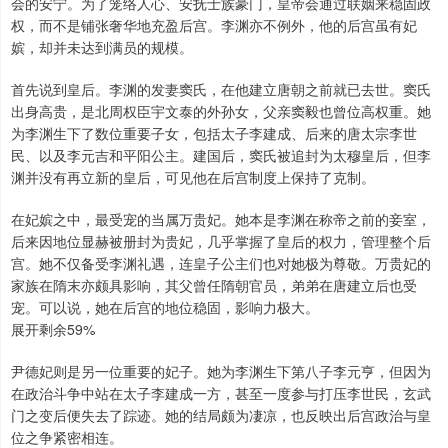
会的安宁。为了笼络人心、安抚士族豪门，皇帝会通过联姻来稳固政
权，而不是铺张奢华地充盈后宫。李渊亦不例外，他的后宫虽有妃
嫔，却并未达到满员的规模。
首先说到皇后。李渊的发妻窦氏，在他建立唐朝之前就已去世。窦氏
出身高贵，是北周权臣宇文泰的外孙女，父亲窦毅也曾位高权重。她
为李渊生下了数位重要子女，包括太子李建成、后来的唐太宗李世
民、以及李元吉和平阳公主。建国后，窦氏被追封为太穆皇后，但李
渊并没有再立新的皇后，可见他在后宫制度上保持了克制。
在妃嫔之中，最受宠的当属万贵妃。她本是李渊在称帝之前的妾室，
后来因地位显赫被册封为贵妃，几乎掌握了皇后的权力，管理整个后
宫。她不仅备受李渊礼遇，连皇子公主们也对她极为尊敬。万贵妃的
家族在隋末亦颇具影响，其父曾任隋朝官员，弟弟在唐建立后也受
宠。可以说，她在后宫的地位稳固，影响力极大。
展开剩余59%
尹德妃则是另一位重要的妃子。她为李渊生下第八子李元亨，但因为
在政治斗争中站在太子李建成一方，甚至一度参与打压李世民，玄武
门之变后便失去了踪迹。她的结局颇为凄凉，也反映出后宫政治与皇
位之争紧密相连。