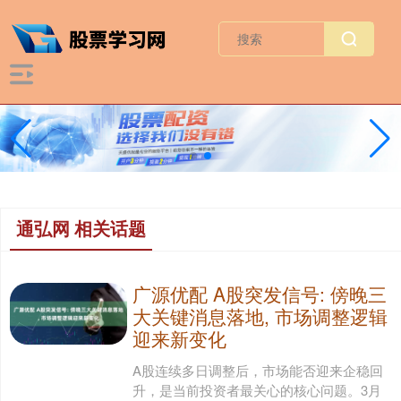
通弘网 相关话题
广源优配 A股突发信号: 傍晚三
大关键消息落地, 市场调整逻辑
迎来新变化
A股连续多日调整后，市场能否迎来企稳回
升，是当前投资者最关心的核心问题。3月