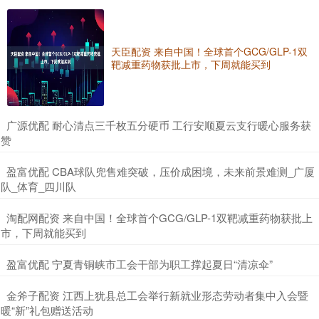
天臣配资 来自中国！全球首个GCG/GLP-1双
靶减重药物获批上市，下周就能买到
​广源优配 耐心清点三千枚五分硬币 工行安顺夏云支行暖心服务获
赞
​盈富优配 CBA球队兜售难突破，压价成困境，未来前景难测_广厦
队_体育_四川队
​淘配网配资 来自中国！全球首个GCG/GLP-1双靶减重药物获批上
市，下周就能买到
​盈富优配 宁夏青铜峡市工会干部为职工撑起夏日“清凉伞”
​金斧子配资 江西上犹县总工会举行新就业形态劳动者集中入会暨
暖“新”礼包赠送活动