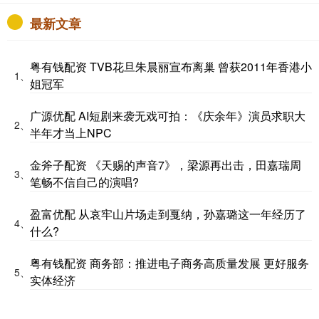
最新文章
粤有钱配资 TVB花旦朱晨丽宣布离巢 曾获2011年香港小
1、
姐冠军
广源优配 AI短剧来袭无戏可拍：《庆余年》演员求职大
2、
半年才当上NPC
金斧子配资 《天赐的声音7》，梁源再出击，田嘉瑞周
3、
笔畅不信自己的演唱?
盈富优配 从哀牢山片场走到戛纳，孙嘉璐这一年经历了
4、
什么?
粤有钱配资 商务部：推进电子商务高质量发展 更好服务
5、
实体经济