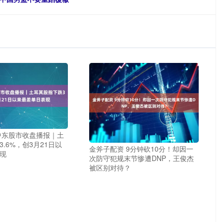
中东股市收盘播报｜土
.6%，创3月21日以
金斧子配资 9分钟砍10分！却因一
现
次防守犯规末节惨遭DNP，王俊杰
被区别对待？