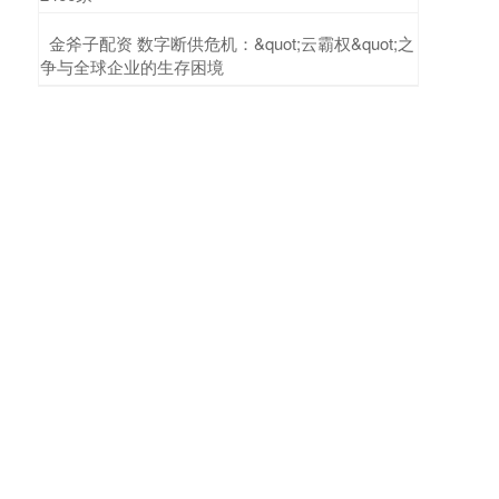
​金斧子配资 数字断供危机：&quot;云霸权&quot;之
争与全球企业的生存困境