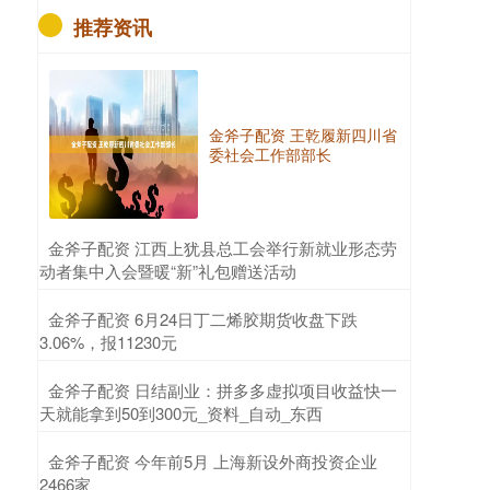
推荐资讯
金斧子配资 王乾履新四川省
委社会工作部部长
​金斧子配资 江西上犹县总工会举行新就业形态劳
动者集中入会暨暖“新”礼包赠送活动
​金斧子配资 6月24日丁二烯胶期货收盘下跌
3.06%，报11230元
​金斧子配资 日结副业：拼多多虚拟项目收益快一
天就能拿到50到300元_资料_自动_东西
​金斧子配资 今年前5月 上海新设外商投资企业
2466家