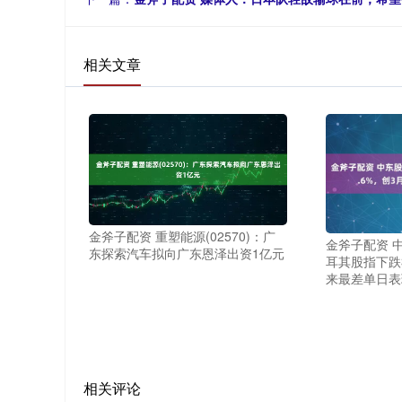
相关文章
金斧子配资 重塑能源(02570)：广
金斧子配资 
东探索汽车拟向广东恩泽出资1亿元
耳其股指下跌3
来最差单日表
相关评论