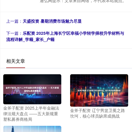
通弘网提示：文章来自网络，不代表本站观点。
上一篇：
天盛投资 暑期消费市场魅力尽显
下一篇：
乐配资 2025年上海长宁区幸福小学转学择校升学材料与
流程详解_学籍_家长_户籍
相关文章
金斧子配资 2025上半年金融法
金斧子配资 辽宁男篮卫冕之路
律法规大盘点 ——五大新规重
坎坷，核心球员缺席成挑战
塑私募券商格局