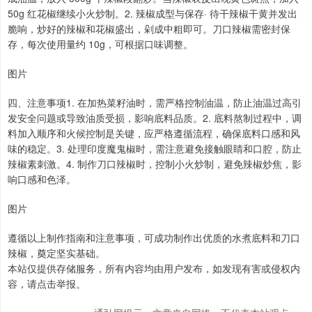
50g 红花椒继续小火炒制。2. 辣椒成型与保存· 待干辣椒干黄并发出
脆响，炒好的辣椒和花椒盛出，剁成中粗即可。刀口辣椒需密封保
存，每次使用量约 10g，可根据口味调整。
图片
四、注意事项1. 在加热菜籽油时，需严格控制油温，防止油温过高引
发安全问题或导致油质受损，影响底料品质。2. 底料熬制过程中，调
料加入顺序和火候控制是关键，应严格遵循流程，确保底料口感和风
味的稳定。3. 处理印度魔鬼椒时，需注意避免接触眼睛和口腔，防止
辣椒素刺激。4. 制作刀口辣椒时，控制小火炒制，避免辣椒炒焦，影
响口感和色泽。
图片
遵循以上制作指南和注意事项，可成功制作出优质的水煮底料和刀口
辣椒，奠定坚实基础。
本站仅提供存储服务，所有内容均由用户发布，如发现有害或侵权内
容，请点击举报。