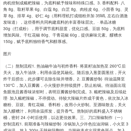
肉机绞制成糍粑辣椒，为底料赋予辣味和特殊口感。3. 香料配料· 八
角 8g、取籽草果 6g、白蔻 8g、白芷 8g、肉桂皮 6g、小茴香 9g、灵
草 8g、排草 4g、砂仁 4g（用料理机打成细粉并加 35ML 左右白酒激
发味道），这些香料共同构建底料的丰富香味层次。· 单晶冰糖
30g（打成粉），用于调节底料甜度，优化口感。豆豉 50g，为底料
增加风味。干红花椒 80g、干青花椒 60g，提供麻味元素。醪糟水
150g，赋予底料独特香气和醇厚感。
图片
（二）熬制流程1. 热油融牛油与初炸香料· 将菜籽油加热至 260℃后
关火，放入牛油块，利用余温使其融化。随后放入葱姜圆葱丝，开火
炸干后捞出，此步骤可去除生味并增香。2. 豆瓣酱炒制· 待油温降至
130℃，加入豆瓣酱，小火慢炒并持续搅拌，防止粘锅。待油面出现
鱼眼泡且酱香味浓郁时，表明豆瓣酱炒制完成。3. 糍粑辣椒及后续处
理· 加入糍粑辣椒，不停搅动。待较大辣椒片炸成干黄色，依次加入冰
糖粉、豆豉、青红花椒、香料粉，改用小火炒制。至酒味散去，关火
加入醪糟汁，利用余温挥发，提升香气。熬制好的底料盛入不锈钢
桶，密封 24 小时后使用，以达更佳效果。三、刀口辣椒制作（一）
炒制流程1. 前期准备与辣椒炒制· 冷锅加入少许色拉油润锅，小火至 3
成油温，放入 300g 干辣椒段翻炒。当辣椒表皮出现黄色斑点，加入