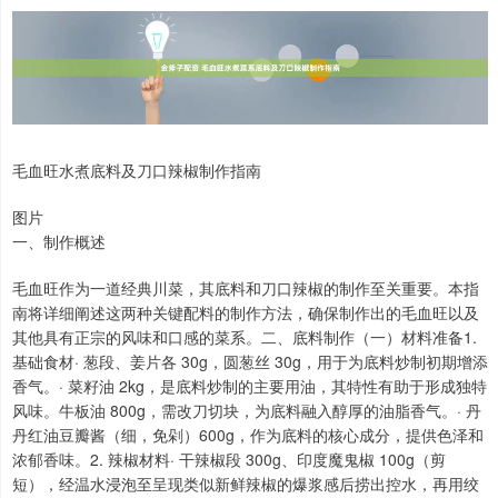
毛血旺水煮底料及刀口辣椒制作指南
图片
一、制作概述
毛血旺作为一道经典川菜，其底料和刀口辣椒的制作至关重要。本指
南将详细阐述这两种关键配料的制作方法，确保制作出的毛血旺以及
其他具有正宗的风味和口感的菜系。二、底料制作（一）材料准备1.
基础食材· 葱段、姜片各 30g，圆葱丝 30g，用于为底料炒制初期增添
香气。· 菜籽油 2kg，是底料炒制的主要用油，其特性有助于形成独特
风味。牛板油 800g，需改刀切块，为底料融入醇厚的油脂香气。· 丹
丹红油豆瓣酱（细，免剁）600g，作为底料的核心成分，提供色泽和
浓郁香味。2. 辣椒材料· 干辣椒段 300g、印度魔鬼椒 100g（剪
短），经温水浸泡至呈现类似新鲜辣椒的爆浆感后捞出控水，再用绞