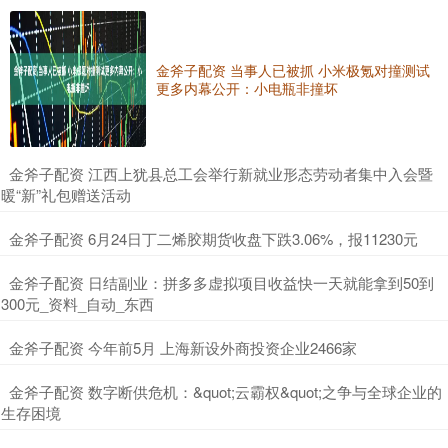
金斧子配资 当事人已被抓 小米极氪对撞测试
更多内幕公开：小电瓶非撞坏
​金斧子配资 江西上犹县总工会举行新就业形态劳动者集中入会暨
暖“新”礼包赠送活动
​金斧子配资 6月24日丁二烯胶期货收盘下跌3.06%，报11230元
​金斧子配资 日结副业：拼多多虚拟项目收益快一天就能拿到50到
300元_资料_自动_东西
​金斧子配资 今年前5月 上海新设外商投资企业2466家
​金斧子配资 数字断供危机：&quot;云霸权&quot;之争与全球企业的
生存困境